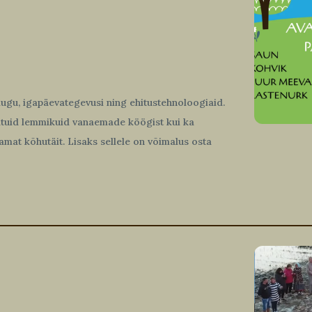
lugu, igapäevategevusi ning ehitustehnoloogiaid.
atuid lemmikuid vanaemade köögist kui ka
amat kõhutäit. Lisaks sellele on võimalus osta