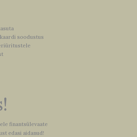
tasuta
mekaardi soodustus
eriüritustele
st
!
ele finantsülevaate
ust edasi aidanud!