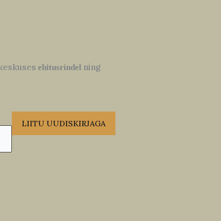
b keskuses
ning
ehitusrindel
LIITU UUDISKIRJAGA