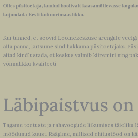
Olles püsitoetaja, kuulud hoolivalt kaasamõtlevasse koguko
kujundada Eesti kultuurimaastikku.
Kui tunned, et soovid Loomekeskuse arengule veelgi
alla panna, kutsume sind hakkama püsitoetajaks. Püs
aitad kindlustada, et keskus valmib kiiremini ning p
võimalikku kvaliteeti.
Läbipaistvus on 
Tagame toetuste ja rahavoogude liikumises täieliku l
möödunud kuust. Räägime, millised ehitustööd on käim