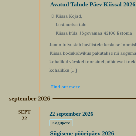
Avatud Talude Päev Kiissal 2026
Kiissa Kojad,
Lustimetsa talu
Kiissa küla
,
Jõgevamaa
42106
Estonia
Janno tutvustab huvilistele keskuse loomis
Kiissa kodukohvikus pakutakse nii aegum
kohalikul värskel toorainel põhinevat toek
kohalikku […]
Find out more
september 2026
SEPT
22
september
2026
22
Kogupere
Sügisene pööripäev 2026