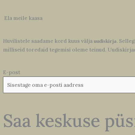
Ela meile kaasa
Huvilistele saadame kord kuus välja
. Selle
uudiskirja
milliseid toredaid tegemisi oleme teinud. Uudiskirjad
E-post
Saa keskuse püsi