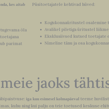
Püsitoetajatele kehtivad hüved:
nda, kes aitab
Kogukonnaüritustel osalemine 
Avalikel piletiga üritustel liik
 tugevama õla
Eksklusiivsed kutsed toetajate 
itoetajana
Nimeline tänu ja osa kogukonna
akub parimat
meie jaoks tähtis
äbipaistvuse:
teeme huvilist
iga kuu esimesel kolmapäeval
as, kuhu ning kui palju on teie toetused keskuse ehit