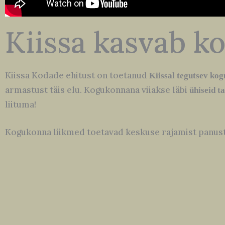
Kiissa kasvab k
Kiissa Kodade ehitust on toetanud
Kiissal tegutsev ko
armastust täis elu. Kogukonnana viiakse läbi
ühiseid t
liituma!
Kogukonna liikmed toetavad keskuse rajamist panusta