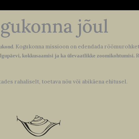
ogukonna jõul
. Kogukonna missioon on edendada rõõmurohket,
gukond
R
algupäevi, kokkusaamisi ja ka ülevaatlikke zoomikohtumisi.
des rahaliselt, toetava nõu või abikäena ehitusel.