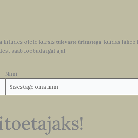
ga liitudes olete kursis
, kuidas lähe
tulevaste üritustega
est saab loobuda igal ajal.
Nimi
toetajaks!