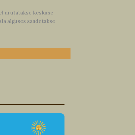
el arutatakse keskuse
ala alguses saadetakse