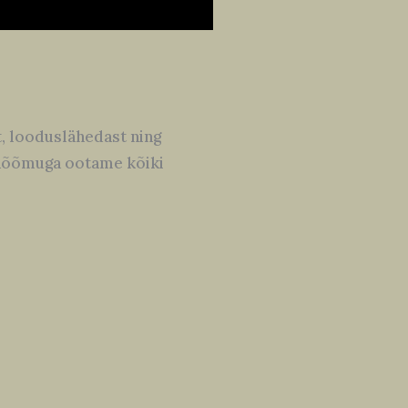
 looduslähedast ning
õõmuga ootame kõiki